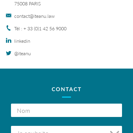
75008 PARIS
contact@iteanu.law
Tél : + 33 (0)1 42 56 9000
linkedin
@iteanu
CONTACT