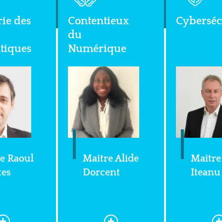
rie des
Contentieux
Cyberséc
du
tiques
Numérique
e Raoul
Maître Alide
Maître
tes
Dorcent
Iteanu