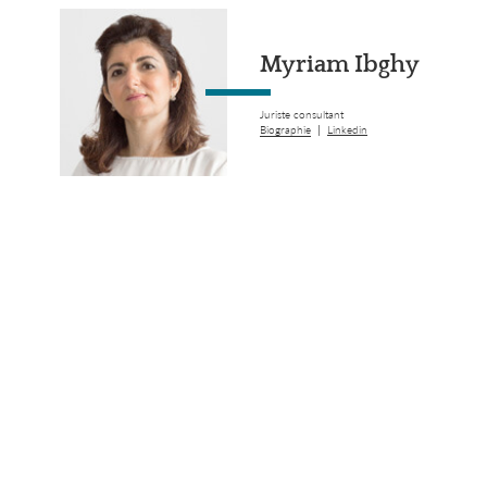
Myriam Ibghy
Juriste consultant
|
Biographie
Linkedin