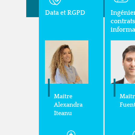
Data et RGPD
Ingénie
contrats
informa
Maître
Maîtr
Alexandra
Fuen
Iteanu