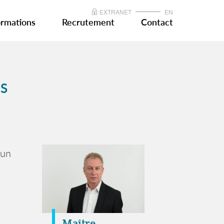
EXTRANET
EN
rmations
Recrutement
Contact
NS
 un
Maître