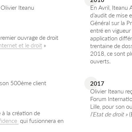
Olivier Iteanu
En Avril, Iteanu 
d’audit de mise 
Général sur la 
entré en vigueu
 premier ouvrage de droit
application diff
nternet et le droit
»
trentaine de doss
2018, ce sont pl
ouverts.
 son 500ème client
2017
Olivier Iteanu re
Forum Internatio
Lille, pour son 
 à la création de
l’Etat de droit »
(
fidence
qui fusionnera en