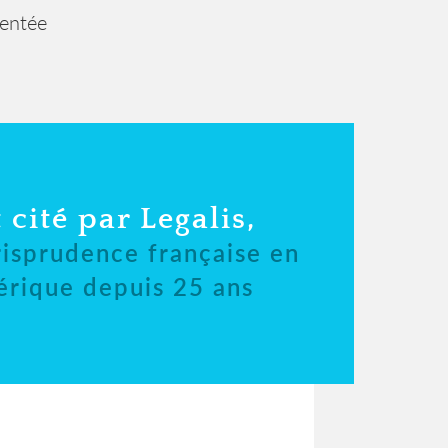
ientée
 cité par Legalis,
risprudence française en
érique depuis 25 ans