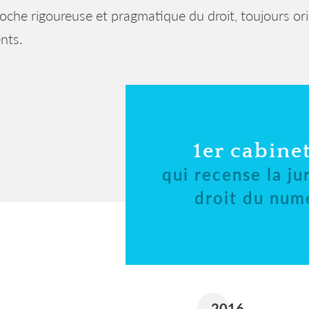
e rigoureuse et pragmatique du droit, toujours or
ents.
1er cabinet
qui recense la ju
droit du num
2016