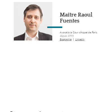
Maître Raoul
Fuentes
Avocat à la Cour d’Appel de Paris
depuis 1995
|
Biographie
Linkedin