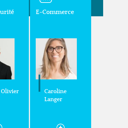
urité
E-Commerce
 Olivier
Caroline
Langer