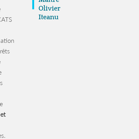
Olivier
e
Iteanu
OCATS
sation
rêts
e
e
rs
se
et
es.