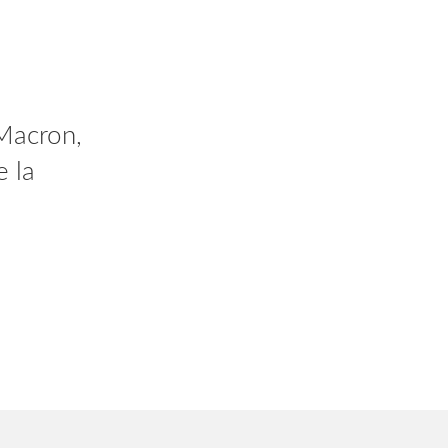
 vous
Macron,
dant 2
e la
AlV2gn