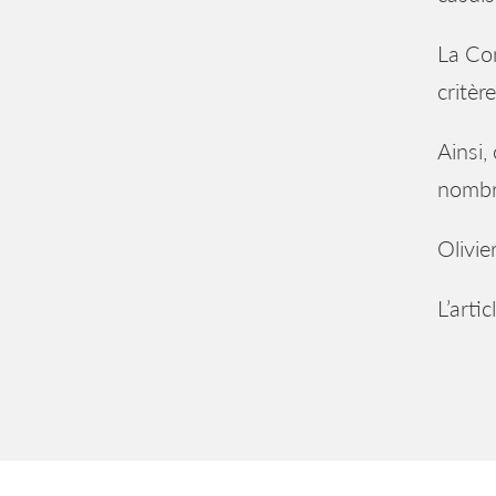
La Com
critèr
Ainsi,
nombre
Olivie
L’arti