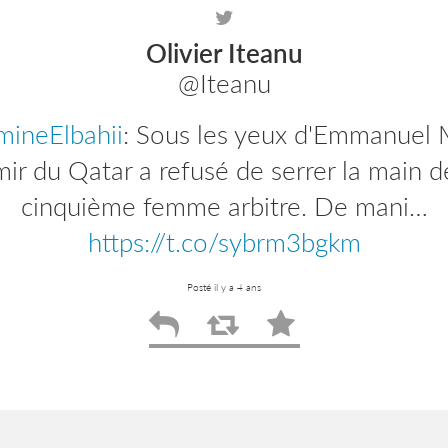
Olivier Iteanu
@Iteanu
ineElbahii
efbparis
: Plus que quelques heures pour
: Sous les yeux d'Emmanuel 
ire aux journées d'actualité de l'EFB Pen
mir du Qatar a refusé de serrer la main d
, nous allons revenir…
cinquième femme arbitre. De mani…
https://t.co/zyIW
https://t.co/sybrm3bgkm
Posté il y a 4 ans
Posté il y a 4 ans