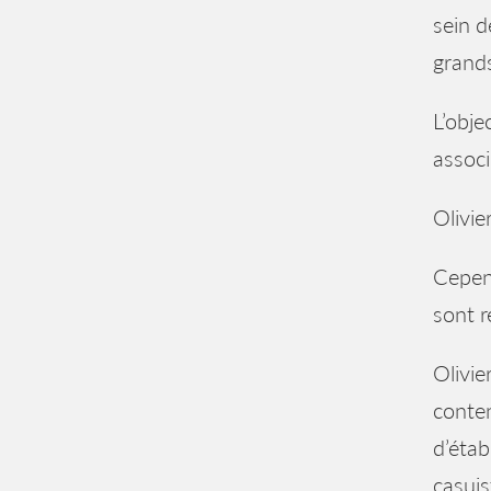
sein d
grands
L’objec
associ
Olivie
Cepend
sont r
Olivie
conten
d’étab
casuis