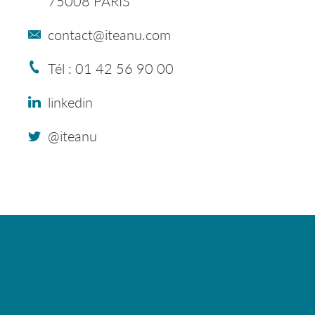
75008 PARIS
contact@iteanu.com
Tél : 01 42 56 90 00
linkedin
@iteanu