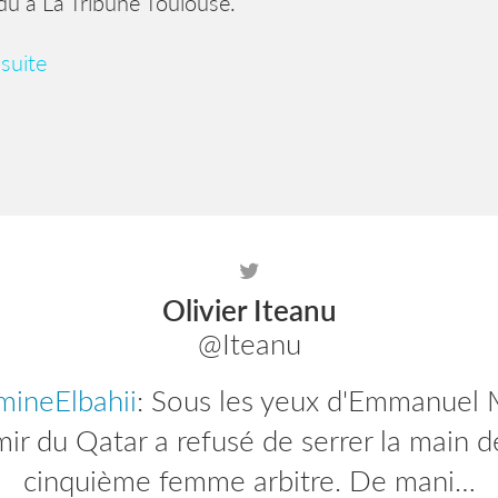
u à La Tribune Toulouse.
 suite
Olivier Iteanu
@Iteanu
ineElbahii
: Sous les yeux d'Emmanuel 
mir du Qatar a refusé de serrer la main d
cinquième femme arbitre. De mani…