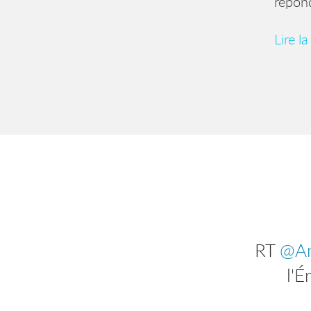
répond
Lire la
RT
@Am
l'É