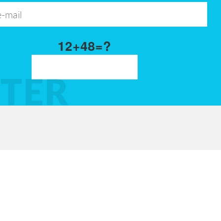
12+48=?
TER