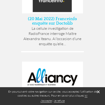
(20 Mai 2022) Franceinfo
enquête sur Doctolib
La cellule investigation de
RadioFrance interroge Maître
Alexandra Iteanu. A l’occasion d’une
enquête qu’elle...
✕
En poursuivant votre navigation sur ce site, vous acceptez l’utilisation de
cookies ou autres traceurs. Pour en savoir plus cliquez
ici
(20 Avril 2022) Tribune « Mon
J'accepte
|
Je refuse
Espace Santé » Est-il sage de