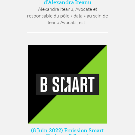
d’Alexandra Iteanu
Alexandra Iteanu, Avocate et
responsable du pôle « data » au sein de
Iteanu Avocats, est...
(8 Juin 2022) Emission Smart