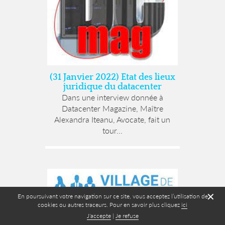
(31 Janvier 2022) Etat des lieux
juridique du datacenter
Dans une interview donnée à
Datacenter Magazine, Maître
Alexandra Iteanu, Avocate, fait un
tour...
✕
En poursuivant votre navigation sur ce site, vous acceptez l’utilisation de
cookies ou autres traceurs. Pour en savoir plus cliquez
ici
J'accepte
|
Je refuse