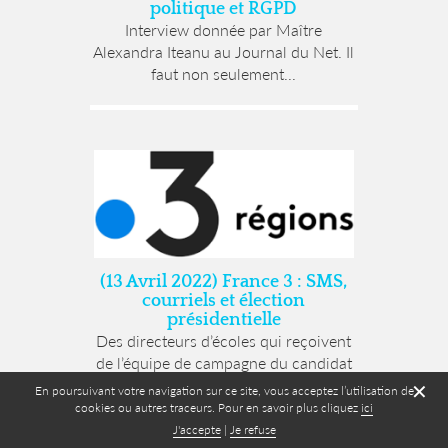
politique et RGPD
Interview donnée par Maître
Alexandra Iteanu au Journal du Net. Il
faut non seulement...
(13 Avril 2022) France 3 : SMS,
courriels et élection
présidentielle
Des directeurs d’écoles qui reçoivent
de l’équipe de campagne du candidat
Macron, de la...
✕
En poursuivant votre navigation sur ce site, vous acceptez l’utilisation de
cookies ou autres traceurs. Pour en savoir plus cliquez
ici
J'accepte
|
Je refuse