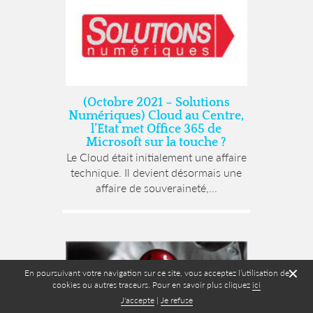
(Octobre 2021 – Solutions
Numériques) Cloud au Centre,
l’Etat met Office 365 de
Microsoft sur la touche ?
Le Cloud était initialement une affaire
technique. Il devient désormais une
affaire de souveraineté,...
✕
En poursuivant votre navigation sur ce site, vous acceptez l’utilisation de
cookies ou autres traceurs. Pour en savoir plus cliquez
ici
J'accepte
|
Je refuse