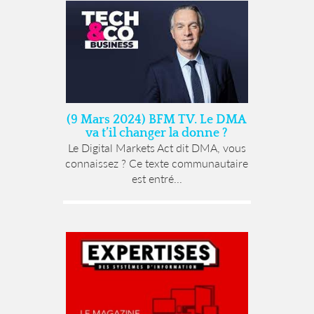
(9 Mars 2024) BFM TV. Le DMA
va t’il changer la donne ?
Le Digital Markets Act dit DMA, vous
connaissez ? Ce texte communautaire
est entré...