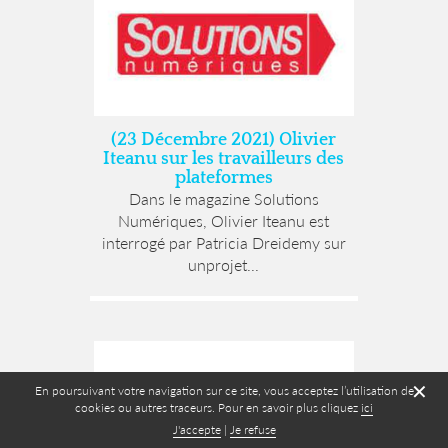
(23 Décembre 2021) Olivier
Iteanu sur les travailleurs des
plateformes
Dans le magazine Solutions
Numériques, Olivier Iteanu est
interrogé par Patricia Dreidemy sur
unprojet...
✕
En poursuivant votre navigation sur ce site, vous acceptez l’utilisation de
cookies ou autres traceurs. Pour en savoir plus cliquez
ici
J'accepte
|
Je refuse