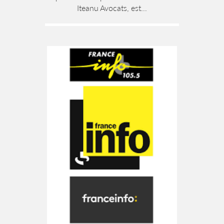
Iteanu Avocats, est...