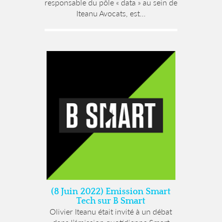
responsable du pôle « data » au sein de
Iteanu Avocats, est...
(8 Juin 2022) Emission Smart
Tech sur B Smart
Olivier Iteanu était invité à un débat