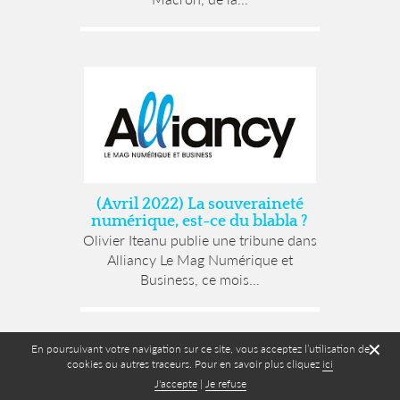
(Avril 2022) La souveraineté
numérique, est-ce du blabla ?
Olivier Iteanu publie une tribune dans
Alliancy Le Mag Numérique et
Business, ce mois...
✕
En poursuivant votre navigation sur ce site, vous acceptez l’utilisation de
cookies ou autres traceurs. Pour en savoir plus cliquez
ici
J'accepte
|
Je refuse