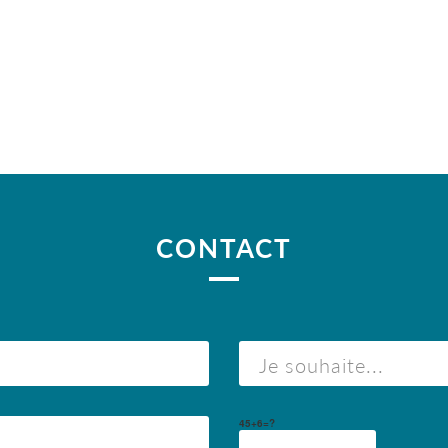
CONTACT
45+6=?