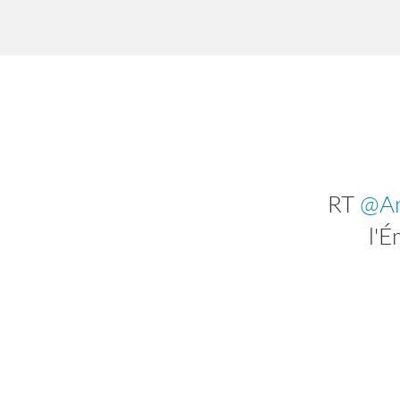
RT
@Am
l'É