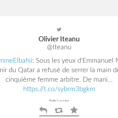
Olivier Iteanu
@Iteanu
ineElbahii
: Sous les yeux d'Emmanuel 
mir du Qatar a refusé de serrer la main d
cinquième femme arbitre. De mani…
https://t.co/sybrm3bgkm
Posté il y a 4 ans