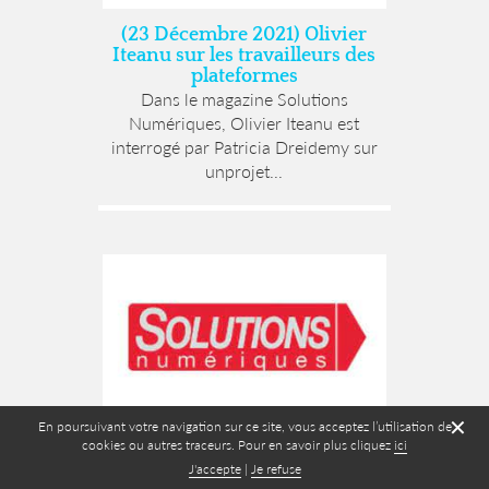
(23 Décembre 2021) Olivier
Iteanu sur les travailleurs des
plateformes
Dans le magazine Solutions
Numériques, Olivier Iteanu est
interrogé par Patricia Dreidemy sur
unprojet...
✕
En poursuivant votre navigation sur ce site, vous acceptez l’utilisation de
(Octobre 2021 – Solutions
cookies ou autres traceurs. Pour en savoir plus cliquez
ici
Numériques) Cloud au Centre,
J'accepte
|
Je refuse
l’Etat met Office 365 de