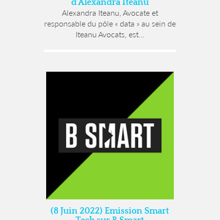
d’Alexandra Iteanu
Alexandra Iteanu, Avocate et
responsable du pôle « data » au sein de
Iteanu Avocats, est...
(8 Juin 2022) Emission Smart