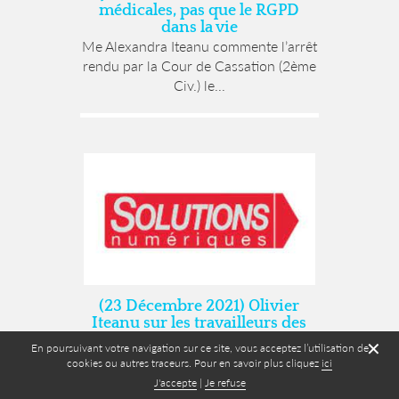
médicales, pas que le RGPD
dans la vie
Me Alexandra Iteanu commente l’arrêt
rendu par la Cour de Cassation (2ème
Civ.) le...
(23 Décembre 2021) Olivier
Iteanu sur les travailleurs des
plateformes
✕
En poursuivant votre navigation sur ce site, vous acceptez l’utilisation de
Dans le magazine Solutions
cookies ou autres traceurs. Pour en savoir plus cliquez
ici
Numériques, Olivier Iteanu est
J'accepte
|
Je refuse
interrogé par Patricia Dreidemy sur