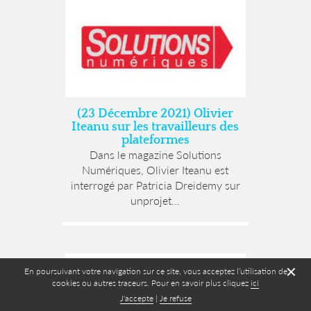
(23 Décembre 2021) Olivier
Iteanu sur les travailleurs des
plateformes
Dans le magazine Solutions
Numériques, Olivier Iteanu est
interrogé par Patricia Dreidemy sur
unprojet...
✕
En poursuivant votre navigation sur ce site, vous acceptez l’utilisation de
cookies ou autres traceurs. Pour en savoir plus cliquez
ici
J'accepte
|
Je refuse