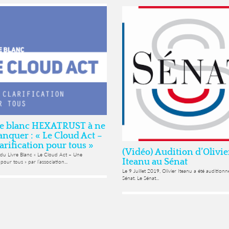
vre blanc HEXATRUST à ne
nquer : « Le Cloud Act –
arification pour tous »
(Vidéo) Audition d’Olivie
 du Livre Blanc « Le Cloud Act – Une
Iteanu au Sénat
 pour tous » par l’association...
Le 9 Juillet 2019, Olivier Iteanu a été auditionn
Sénat. Le Sénat...