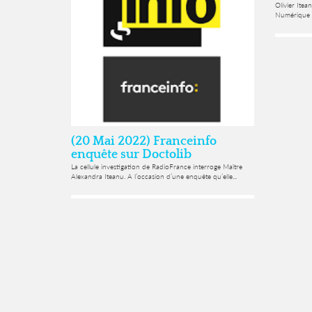
Olivier Itea
Numérique et
(20 Mai 2022) Franceinfo
enquête sur Doctolib
La cellule investigation de RadioFrance interroge Maître
Alexandra Iteanu. A l’occasion d’une enquête qu’elle...