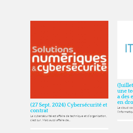
(Juill
une te
a des 
en dro
(27 Sept. 2024) Cybersécurité et
Le cloud co
contrat
l’informatiq
La cybersécurité est affaire de technique et d’organisation,
c’est sur. Mais aussi affaire de...