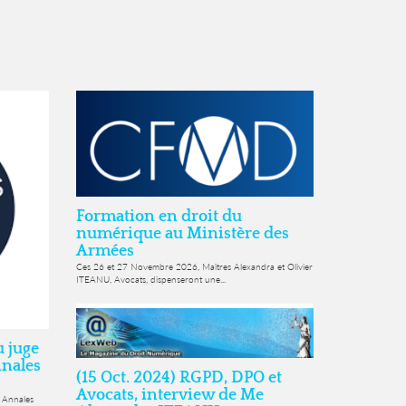
Formation en droit du
numérique au Ministère des
Armées
Ces 26 et 27 Novembre 2026, Maîtres Alexandra et Olivier
ITEANU, Avocats, dispenseront une...
u juge
nnales
(15 Oct. 2024) RGPD, DPO et
Avocats, interview de Me
s Annales