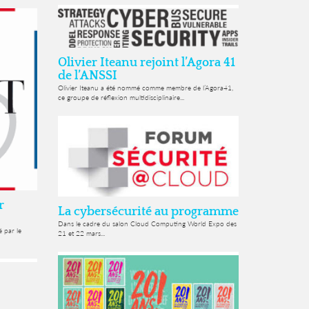
Olivier Iteanu rejoint l’Agora 41
de l’ANSSI
Olivier Iteanu a été nommé comme membre de l’Agora41,
ce groupe de réflexion multidisciplinaire...
r
La cybersécurité au programme
Dans le cadre du salon Cloud Computing World Expo des
é par le
21 et 22 mars...