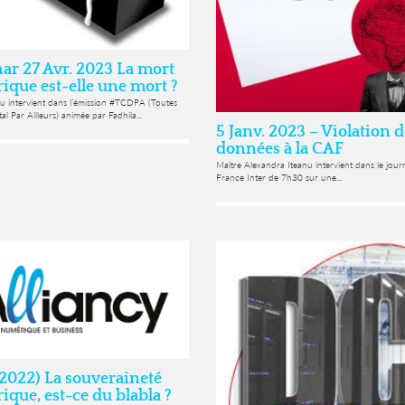
r 27 Avr. 2023 La mort
que est-elle une mort ?
nu intervient dans l’émission #TCDPA (Toutes
al Par Ailleurs) animée par Fadhila...
5 Janv. 2023 – Violation d
données à la CAF
Maître Alexandra Iteanu intervient dans le jour
France Inter de 7h30 sur une...
 2022) La souveraineté
que, est-ce du blabla ?