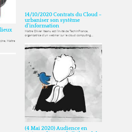
14/10/2020 Contrats du Cloud –
urbaniser son système
d’information
 lieux
Maître Olivier Iteanu est l’invité de TechInFrance,
organisatrice d’un webinar sur le cloud computing....
ine, Maître
(4 Mai 2020) Audience en