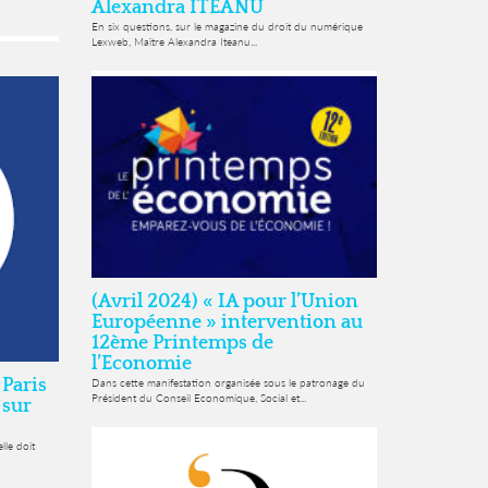
Alexandra ITEANU
En six questions, sur le magazine du droit du numérique
Lexweb, Maître Alexandra Iteanu...
(Avril 2024) « IA pour l’Union
Européenne » intervention au
12ème Printemps de
l’Economie
 Paris
Dans cette manifestation organisée sous le patronage du
Président du Conseil Economique, Social et...
 sur
lle doit