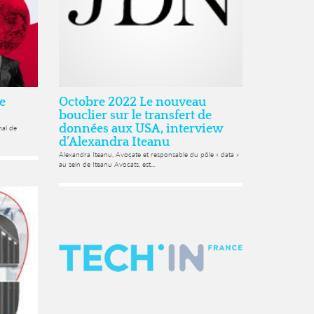
e
Octobre 2022 Le nouveau
bouclier sur le transfert de
données aux USA, interview
nal de
d’Alexandra Iteanu
Alexandra Iteanu, Avocate et responsable du pôle « data »
au sein de Iteanu Avocats, est...