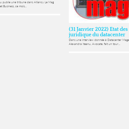
nu publie une tribune dans Alliancy Le Mag
 Business, ce mois...
(31 Janvier 2022) Etat des
juridique du datacenter
Dans une interview donnée à Datacenter Magaz
Alexandra Iteanu, Avocate, fait un tour...