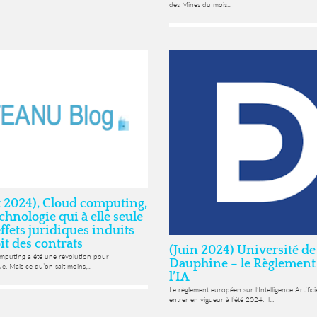
des Mines du mois...
et 2024), Cloud computing,
chnologie qui à elle seule
effets juridiques induits
it des contrats
(Juin 2024) Université de
mputing a été une révolution pour
Dauphine – le Règlement
ue. Mais ce qu’on sait moins,...
l’IA
Le règlement européen sur l’Intelligence Artificie
entrer en vigueur à l’été 2024. Il...