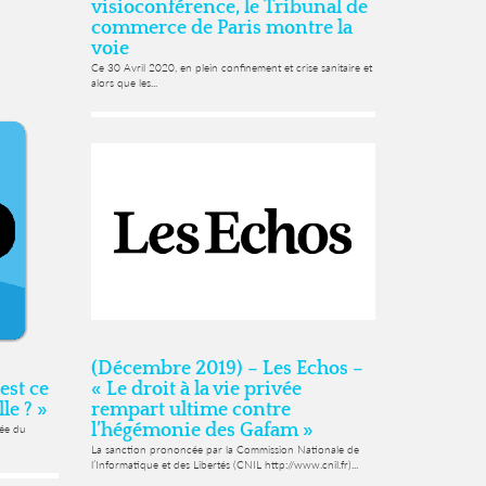
visioconférence, le Tribunal de
commerce de Paris montre la
voie
Ce 30 Avril 2020, en plein confinement et crise sanitaire et
alors que les...
(Décembre 2019) – Les Echos –
st ce
« Le droit à la vie privée
le ? »
rempart ultime contre
l’hégémonie des Gafam »
sée du
La sanction prononcée par la Commission Nationale de
l’Informatique et des Libertés (CNIL http://www.cnil.fr)...