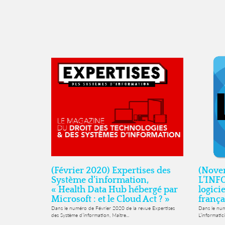
(Février 2020) Expertises des
(Nove
Système d’information,
L’INF
« Health Data Hub hébergé par
logicie
Microsoft : et le Cloud Act ? »
frança
Dans le numéro de Février 2020 de la revue Expertises
Dans le nu
des Système d’information, Maître...
L’informatic