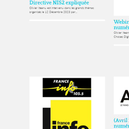
Directive NIS2 expliquée
Olivier Iteanu est intervenu dans les grands thémas
organisés le 12 Décembre 2023 par...
Webina
numéri
Olivier Itea
Choses Digit
(Avril
numéri