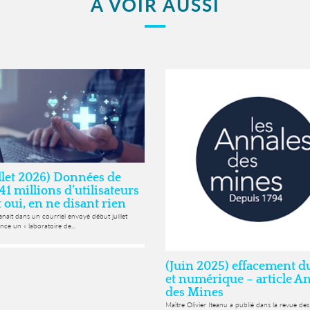
A VOIR AUSSI
illet 2026) Données de
 41 millions d’utilisateurs
t oui, en ne disant rien
nait dans un courriel envoyé début juillet
ance un « laboratoire de...
(Juin 2025) effacement d
et numérique – article A
des Mines
Maître Olivier Iteanu a publié dans la revue de