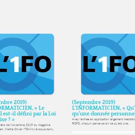
mbre 2019)
(Septembre 2019)
ORMATICIEN, « Le
L’INFORMATICIEN, « Qu’e
l est-il défini par la Loi
qu’une donnée personnel
ise ? »
Avec l’entrée en application largement médiati
RGPD, chacun pense savoir ce qu’est une...
méro de Novembre 2019 du magazine
ien, Maître Olivier ITEANU évoque dans...