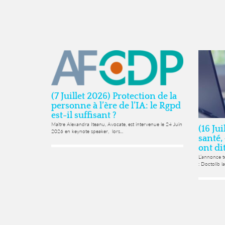
(7 Juillet 2026) Protection de la
personne à l’ère de l’IA: le Rgpd
est-il suffisant ?
Maître Alexandra Iteanu, Avocate, est intervenue le 24 Juin
(16 Ju
2026 en keynote speaker, lors...
santé,
ont di
L’annonce te
: Doctolib l