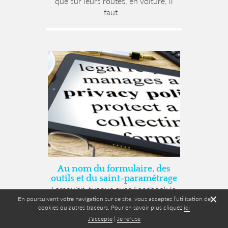
que sur leurs routes, en voiture, il
faut...
Au nom du formulaire, des
outils et du saint-paramétrage
Lorsqu’on évoque avec Facebook la
✕
En poursuivant votre navigation sur ce site, vous acceptez l’utilisation de
vie privée, la société fondée par Marck
cookies ou autres traceurs. Pour en savoir plus cliquez
ici
Zuckerberg répond...
J'accepte
|
Je refuse