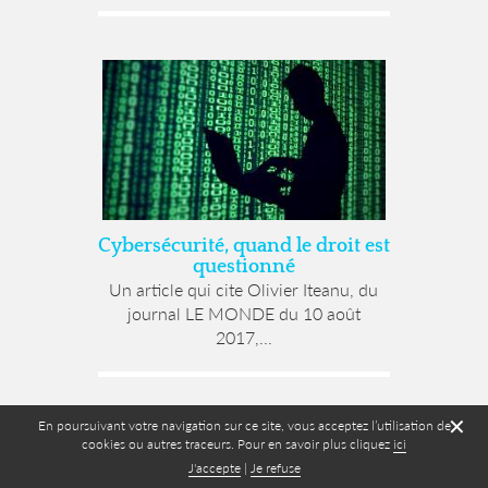
Cybersécurité, quand le droit est
questionné
Un article qui cite Olivier Iteanu, du
journal LE MONDE du 10 août
2017,...
✕
En poursuivant votre navigation sur ce site, vous acceptez l’utilisation de
cookies ou autres traceurs. Pour en savoir plus cliquez
ici
J'accepte
|
Je refuse