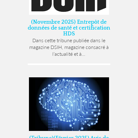
(Novembre 2025) Entrepôt de
données de santé et certification
HDS
Dans cette tribune publiée dans le
magazine DSIH, magazine consacré à
l’actualité et à...