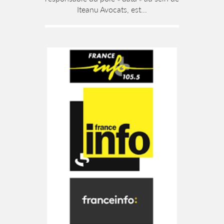
Iteanu Avocats, est...