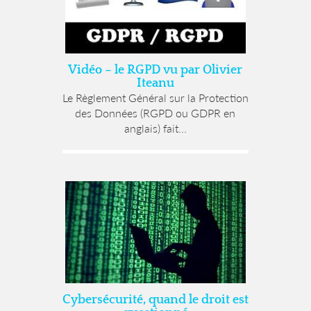
Vidéo – le RGPD vu par Olivier
Iteanu
Le Règlement Général sur la Protection
des Données (RGPD ou GDPR en
anglais) fait...
Cybersécurité, quand le droit est