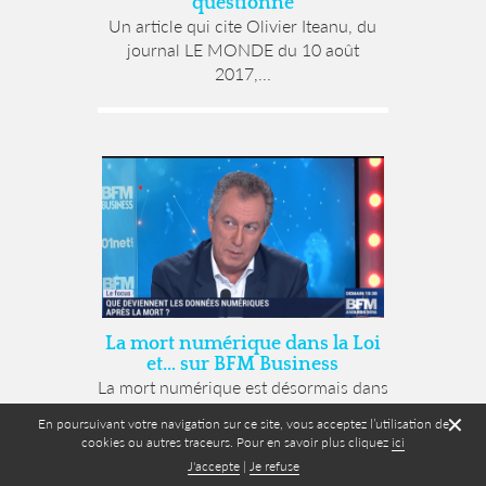
questionné
Un article qui cite Olivier Iteanu, du
journal LE MONDE du 10 août
2017,...
La mort numérique dans la Loi
et… sur BFM Business
La mort numérique est désormais dans
la Loi. La Loi n°2016-1321 pour une
✕
En poursuivant votre navigation sur ce site, vous acceptez l’utilisation de
République...
cookies ou autres traceurs. Pour en savoir plus cliquez
ici
J'accepte
|
Je refuse