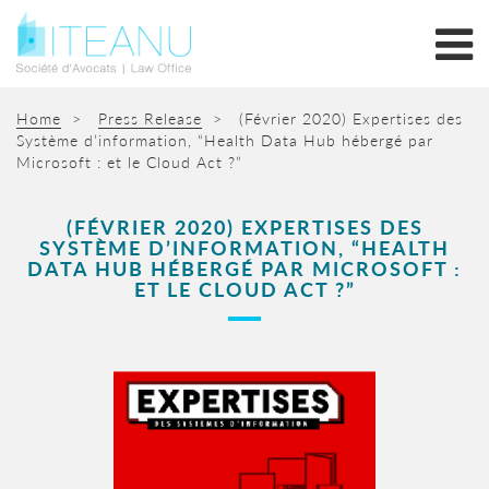
Home
>
Press Release
>
(Février 2020) Expertises des
Système d’information, “Health Data Hub hébergé par
Microsoft : et le Cloud Act ?”
(FÉVRIER 2020) EXPERTISES DES
SYSTÈME D’INFORMATION, “HEALTH
DATA HUB HÉBERGÉ PAR MICROSOFT :
ET LE CLOUD ACT ?”