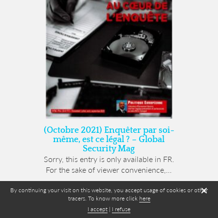
(Octobre 2021) Enquêter par soi-
même, est ce légal ? – Global
Security Mag
Sorry, this entry is only available in FR.
For the sake of viewer convenience,...
✕
By continuing your visit on this website, you accept usage of cookies or other
tracers. To know more click
here
I accept
|
I refuse