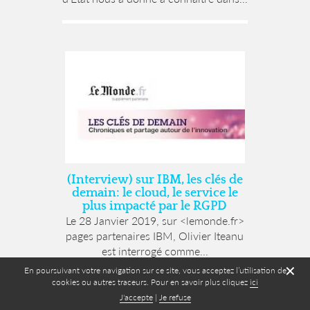
(Interview) sur IBM, les clés de
demain: le cloud, le service le
plus impacté par le RGPD
Le 28 Janvier 2019, sur <lemonde.fr>
pages partenaires IBM, Olivier Iteanu
est interrogé comme...
✕
En poursuivant votre navigation sur ce site, vous acceptez l’utilisation de
cookies ou autres traceurs. Pour en savoir plus cliquez
ici
J'accepte
|
Je refuse