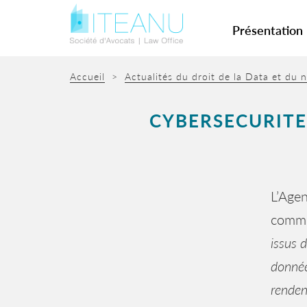
Présentation
Accueil
>
Actualités du droit de la Data et du
CYBERSECURITE,
L’Agen
comm
issus 
donnée
renden