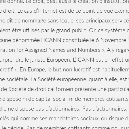
oire donné. Le droit, c’est aussi la création d’institutio
le droit. Le cas d’Internet est de ce point de vue exemp
e dit de nommage sans lequel ses principaux services,
ient être utilisés par le grand public. Or, ce systèm
caine dénommée l’ICANN constituée le 6 Novembre 19
ation for Assigned Names and Numbers ». A y regarde
urprendre le juriste Européen. L’ICANN est en effet un
cratif ». En Europe, le but non lucratif est habituelle
me sociétale. La Société européenne, quant à elle, est t
de Société de droit californien présente une particulari
e dispose ni de capital social, ni de membres cotisants.
lle ne dispose pas d’actionnaires. Pas d’actionnaires
ciés qui nomme ses mandataires sociaux, ou risque de
l le décide. Pas de membres cotisants comme pour une