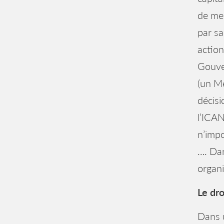
de mem
par sa
action
Gouve
(un Me
décisi
l’ICAN
n’impo
…. Dan
organi
Le dro
Dans u