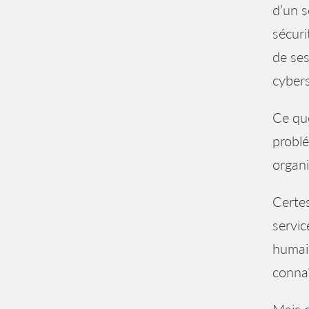
d’un s
sécuri
de ses
cybers
Ce que
problé
organi
Certes
servic
humain
connaî