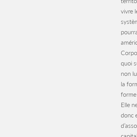
territ
vivre 
systèm
pourra
améri
Corpor
quoi s
non lu
la for
forme 
Elle n
donc e
d’asso
capita