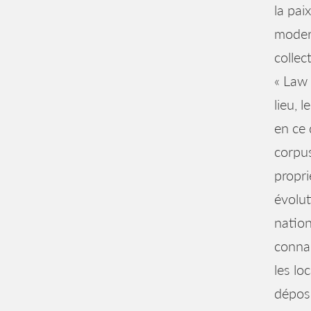
la pai
modern
collec
« Law 
lieu, 
en ce 
corpus
propri
évolut
nation
connai
les lo
déposé