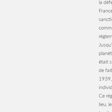
la déf
France
sancti
commun
réglem
Jusqu’
planèt
était 
de fai
1939, 
indiv
Ce rég
lieu, 