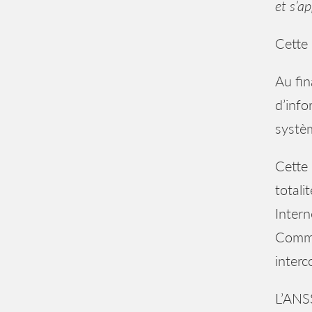
et s’ap
Cette 
Au fin
d’info
systèm
Cette 
totali
Intern
Comme
interc
L’ANSS