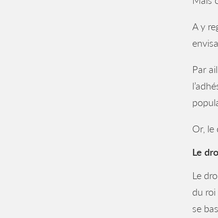
Mais o
A y re
envisa
Par ai
l’adhé
popula
Or, le
Le dr
Le dro
du roi
se bas