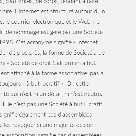
ns, d’autorités, de corps, tendant à faire
laire. L’Internet est structuré autour d’un
 le courrier électronique et le Web, ne
e dit de nommage est géré par une Société
98. Cet acronyme signifie « Internet
r de plus près, la forme de Société a de
e « Société de droit Californien à but
ment attaché à la forme associative, pas à
oujours « à but lucratif ». Or, cette
té qui n’est ni un détail, ni n’est neutre.
 Elle n’est pas une Société à but lucratif,
, signifie également pas d’assemblées
 les révoquer si une majorité de son
 association, signifie pas d’assemblées