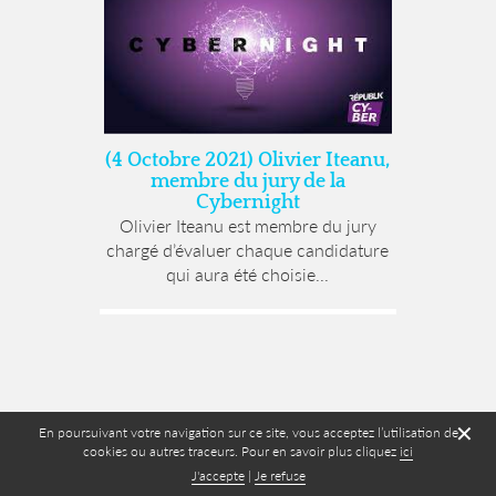
(4 Octobre 2021) Olivier Iteanu,
membre du jury de la
Cybernight
Olivier Iteanu est membre du jury
chargé d’évaluer chaque candidature
qui aura été choisie...
✕
En poursuivant votre navigation sur ce site, vous acceptez l’utilisation de
cookies ou autres traceurs. Pour en savoir plus cliquez
ici
J'accepte
|
Je refuse