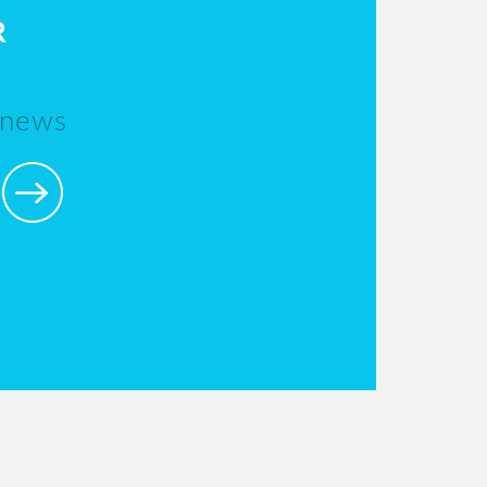
R
 news