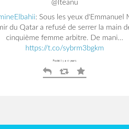
@Iteanu
ineElbahii
efbparis
: Plus que quelques heures pour
: Sous les yeux d'Emmanuel 
ire aux journées d'actualité de l'EFB Pen
mir du Qatar a refusé de serrer la main d
, nous allons revenir…
cinquième femme arbitre. De mani…
https://t.co/zyIW
https://t.co/sybrm3bgkm
Posté il y a 4 years
Posté il y a 4 years