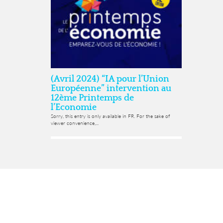
(Avril 2024) “IA pour l’Union
Européenne” intervention au
12ème Printemps de
l’Economie
Sorry, this entry is only available in FR. For the sake of
viewer convenience,...