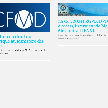
(15 Oct. 2024) RGPD, DPO
Avocats, interview de Me
Alexandra ITEANU
Sorry, this entry is only available in FR. For the
ion en droit du
viewer convenience,...
ique au Ministère des
s
entry is only available in FR. For the sake of
nience,...