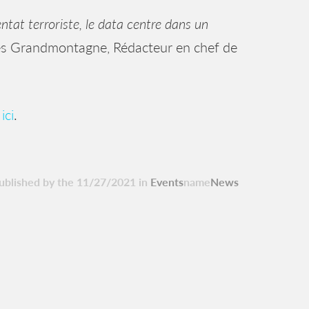
entat terroriste, le data centre dans un
es Grandmontagne, Rédacteur en chef de
r
ici
.
ublished by the 11/27/2021 in
Events
name
News