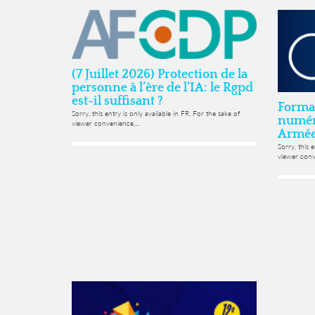
(7 Juillet 2026) Protection de la
personne à l’ère de l’IA: le Rgpd
est-il suffisant ?
Format
Sorry, this entry is only available in FR. For the sake of
numér
viewer convenience,...
Armée
Sorry, this 
viewer conve