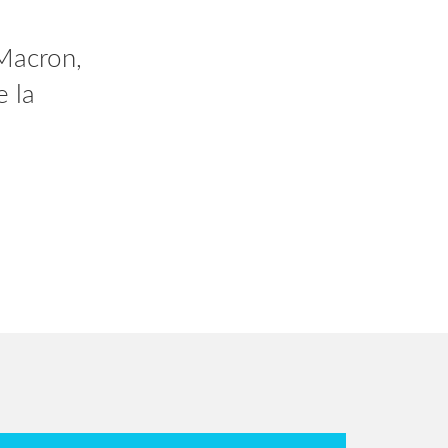
 vous
Macron,
dant 2
e la
AlV2gn