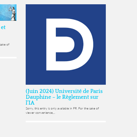
 et
 sake of
(Juin 2024) Université de Paris
Dauphine – le Règlement sur
l’IA
Sorry, this entry is only available in FR. For the sake of
viewer convenience,...