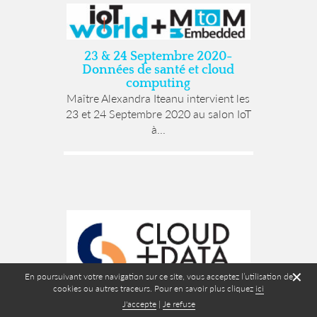
23 & 24 Septembre 2020-
Données de santé et cloud
computing
Maître Alexandra Iteanu intervient les
23 et 24 Septembre 2020 au salon IoT
à...
✕
En poursuivant votre navigation sur ce site, vous acceptez l’utilisation de
cookies ou autres traceurs. Pour en savoir plus cliquez
ici
J'accepte
|
Je refuse