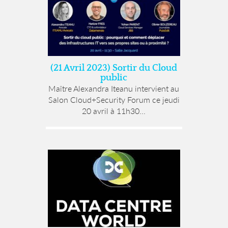
(21 Avril 2023) Sortir du Cloud
public
Maître Alexandra Iteanu intervient au
Salon Cloud+Security Forum ce jeudi
20 avril à 11h30...