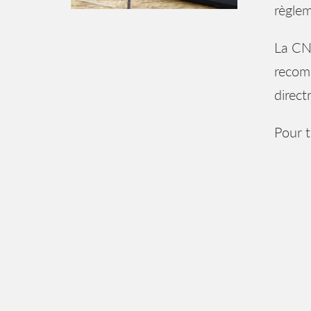
règlem
La CN
recom
direct
Pour t