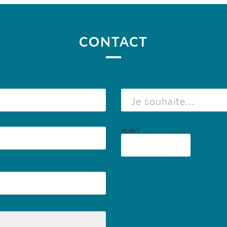
CONTACT
45+6=?