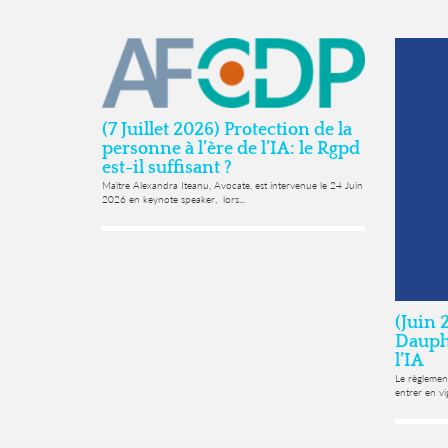
(7 Juillet 2026) Protection de la
personne à l’ère de l’IA: le Rgpd
est-il suffisant ?
Maître Alexandra Iteanu, Avocate, est intervenue le 24 Juin
2026 en keynote speaker, lors...
(Juin 
Dauphi
l’IA
Le règlement
entrer en vig