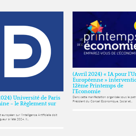
(Avril 2024) « IA pour l’
Européenne » interventi
12ème Printemps de
l’Economie
2024) Université de Paris
Dans cette manifestation organisée sous le pa
Président du Conseil Economique, Social et...
ne – le Règlement sur
 européen sur l’Intelligence Artificielle doit
ueur à l’été 2024. Il...