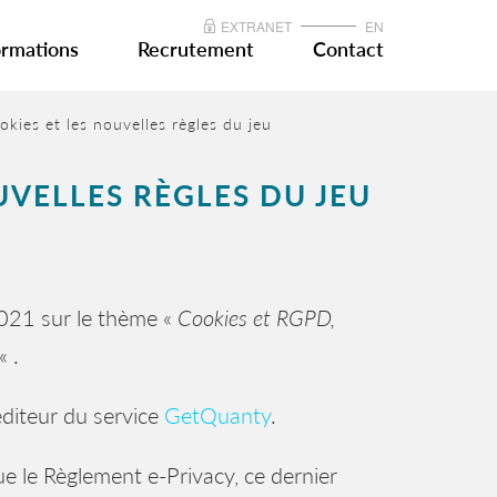
EXTRANET
EN
rmations
Recrutement
Contact
okies et les nouvelles règles du jeu
UVELLES RÈGLES DU JEU
2021 sur le thème «
Cookies et RGPD,
« .
éditeur du service
GetQuanty
.
ue le Règlement e-Privacy, ce dernier