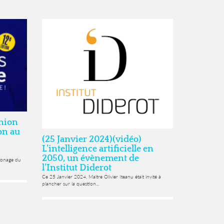
Union
on au
(25 Janvier 2024)(vidéo)
L’intelligence artificielle en
2050, un évènement de
tronage du
l’Institut Diderot
Ce 25 Janvier 2024, Maître Olivier Iteanu était invité à
plancher sur la question...