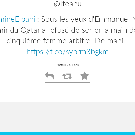
@Iteanu
ineElbahii
efbparis
: Plus que quelques heures pour
: Sous les yeux d'Emmanuel 
ire aux journées d'actualité de l'EFB Pen
mir du Qatar a refusé de serrer la main d
, nous allons revenir…
cinquième femme arbitre. De mani…
https://t.co/zyIW
https://t.co/sybrm3bgkm
Posté il y a 4 ans
Posté il y a 4 ans