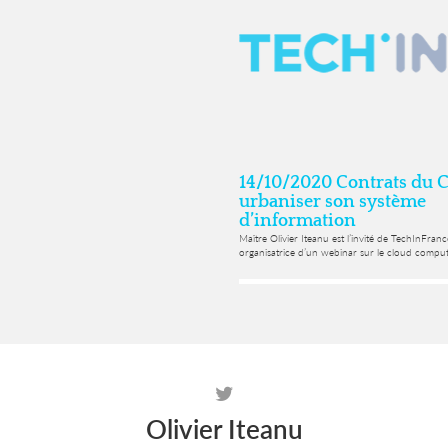
14/10/2020 Contrats du C
urbaniser son système
d’information
Maître Olivier Iteanu est l’invité de TechInFranc
organisatrice d’un webinar sur le cloud computi
Olivier Iteanu