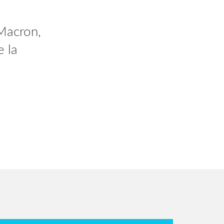
 vous
Macron,
dant 2
e la
AlV2gn