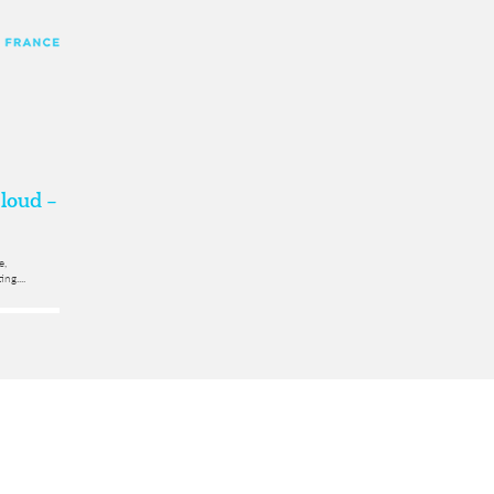
loud –
e,
ng....