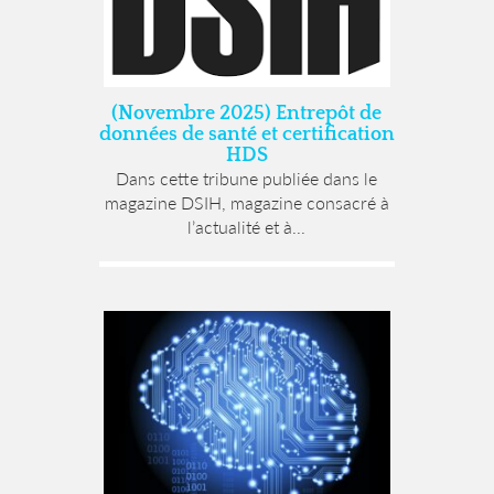
(Novembre 2025) Entrepôt de
données de santé et certification
HDS
Dans cette tribune publiée dans le
magazine DSIH, magazine consacré à
l’actualité et à...