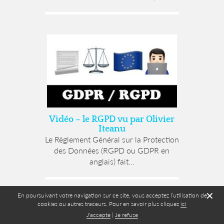
Vidéo – le RGPD vu par Olivier
Iteanu
Le Règlement Général sur la Protection
des Données (RGPD ou GDPR en
anglais) fait...
✕
En poursuivant votre navigation sur ce site, vous acceptez l’utilisation de
cookies ou autres traceurs. Pour en savoir plus cliquez
ici
J'accepte
|
Je refuse