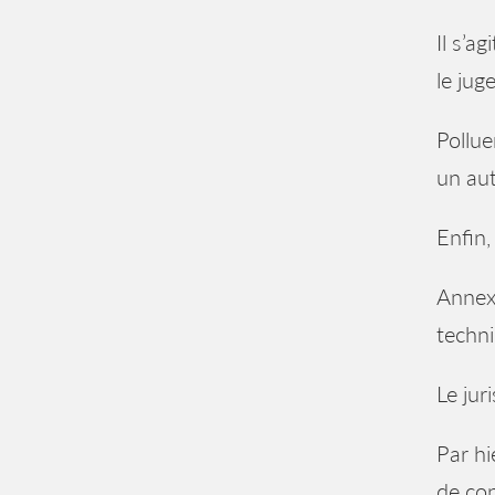
Il s’a
le juge
Pollue
un aut
Enfin,
Annexe
techni
Le jur
Par hi
de con