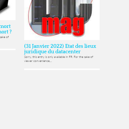
 mort
ort ?
 sake of
(31 Janvier 2022) Etat des lieux
juridique du datacenter
Sorry, this entry is only available in FR. For the sake of
viewer convenience,...