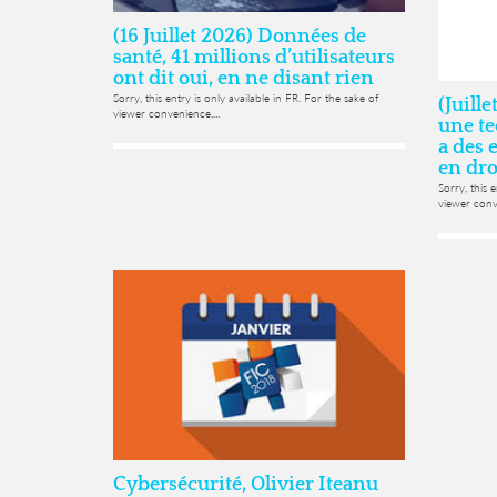
(16 Juillet 2026) Données de
santé, 41 millions d’utilisateurs
ont dit oui, en ne disant rien
Sorry, this entry is only available in FR. For the sake of
(Juill
viewer convenience,...
une te
a des 
en dro
Sorry, this 
viewer conve
Cybersécurité, Olivier Iteanu