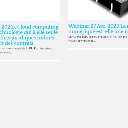
Webinar 27 Avr. 2023 La
et 2024), Cloud computing,
numérique est-elle une m
chnologie qui à elle seule
Sorry, this entry is only available in FR. For the
effets juridiques induits
viewer convenience,...
it des contrats
entry is only available in FR. For the sake of
nience,...