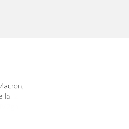
 vous
Macron,
dant 2
e la
AlV2gn