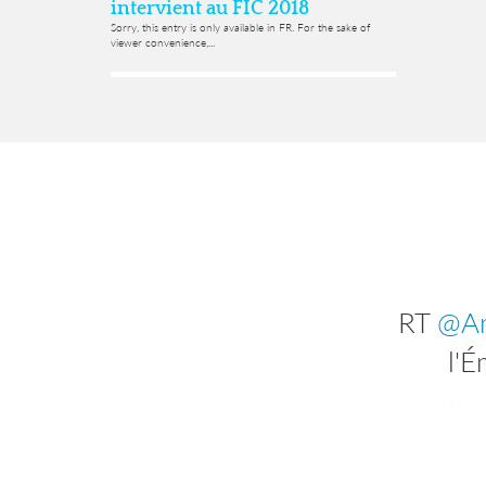
intervient au FIC 2018
Sorry, this entry is only available in FR. For the sake of
viewer convenience,...
RT
RT
@Am
@
inscr
l'É
jours