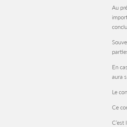
Au pré
import
conclu
Souven
partie
En cas
aura 
Le con
Ce cor
C’est 