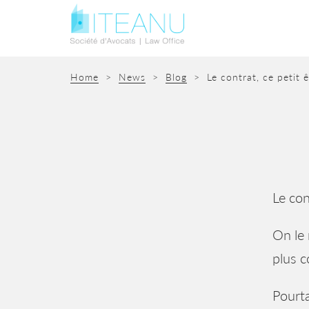
Home
>
News
>
Blog
>
Le contrat, ce petit ê
Le con
On le 
plus c
Pourta