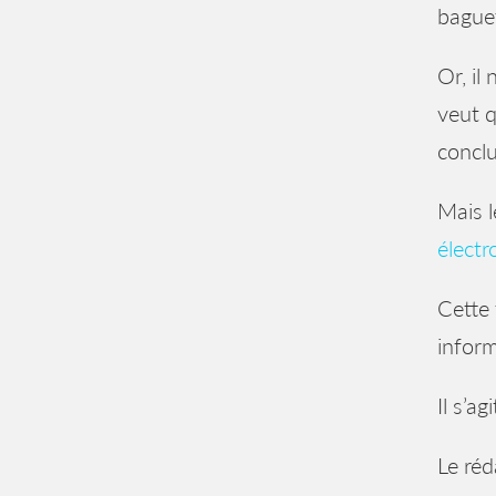
baguet
Or, il
veut q
conclu
Mais l
électr
Cette 
infor
Il s’a
Le réd