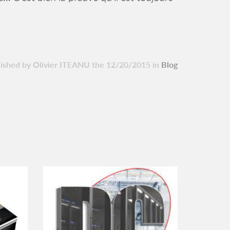
ished by Olivier ITEANU the 12/20/2015 in
Blog