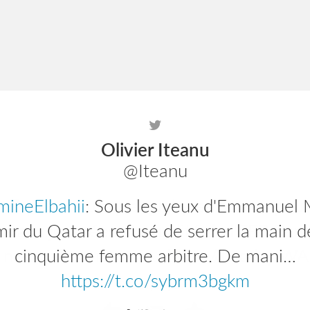
Olivier Iteanu
@Iteanu
ineElbahii
efbparis
: Plus que quelques heures pour
: Sous les yeux d'Emmanuel 
ire aux journées d'actualité de l'EFB Pen
mir du Qatar a refusé de serrer la main d
, nous allons revenir…
cinquième femme arbitre. De mani…
https://t.co/zyIW
https://t.co/sybrm3bgkm
Posté il y a 4 years