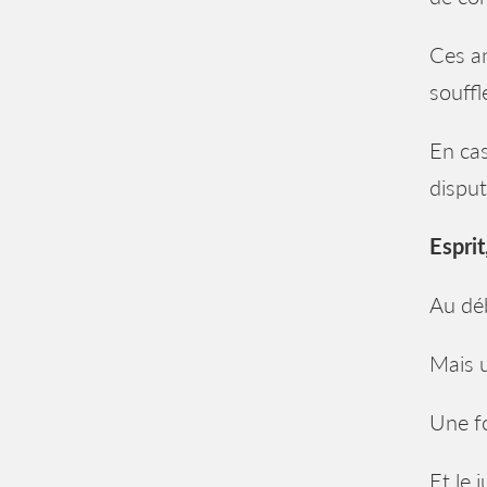
Ces an
souffl
En cas
disput
Esprit
Au déb
Mais u
Une fo
Et le 