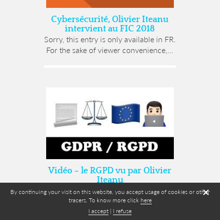
Cybersécurité, Olivier Iteanu
intervient au FIC 2018
Sorry, this entry is only available in FR.
For the sake of viewer convenience,...
Vidéo – le RGPD vu par Olivier
Iteanu
Sorry, this entry is only available in FR.
✕
By continuing your visit on this website, you accept usage of cookies or other
For the sake of viewer convenience,...
tracers. To know more click
here
I accept
|
I refuse