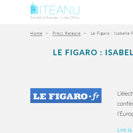
Home
>
Press Release
>
Le Figaro : Isabell
LE FIGARO : ISAB
L’élec
confér
l’Euro
Lire la