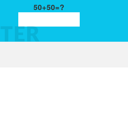
50+50=?
TER