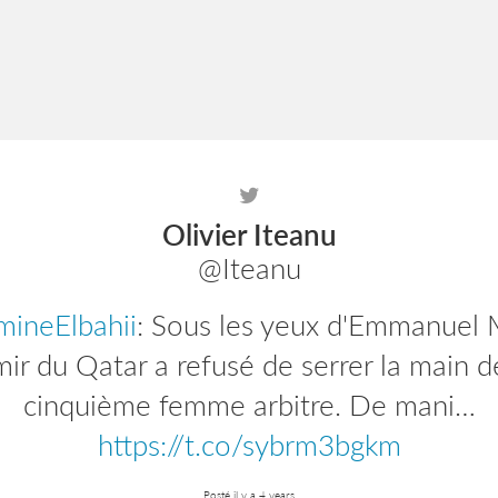
Olivier Iteanu
@Iteanu
ineElbahii
efbparis
: Plus que quelques heures pour
: Sous les yeux d'Emmanuel 
ire aux journées d'actualité de l'EFB Pen
mir du Qatar a refusé de serrer la main d
, nous allons revenir…
cinquième femme arbitre. De mani…
https://t.co/zyIW
https://t.co/sybrm3bgkm
Posté il y a 4 years
Posté il y a 4 years