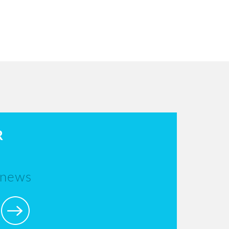
R
 news