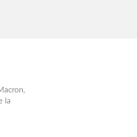
 vous
Macron,
dant 2
e la
AlV2gn