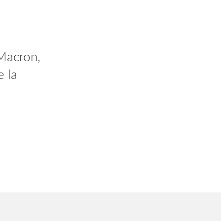
 vous
Macron,
dant 2
e la
AlV2gn