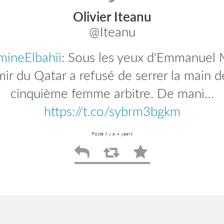
Olivier Iteanu
@Iteanu
ineElbahii
efbparis
: Plus que quelques heures pour
: Sous les yeux d'Emmanuel 
ire aux journées d'actualité de l'EFB Pen
mir du Qatar a refusé de serrer la main d
, nous allons revenir…
cinquième femme arbitre. De mani…
https://t.co/zyIW
https://t.co/sybrm3bgkm
Posté il y a 4 years
Posté il y a 4 years