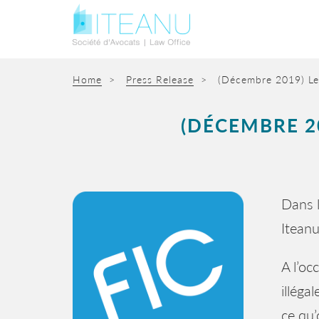
Home
>
Press Release
>
(Décembre 2019) Let
(DÉCEMBRE 20
Dans l
Iteanu
A l’oc
illéga
ce qu’