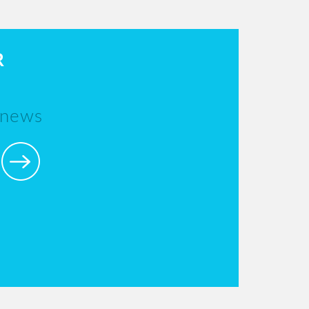
R
 news