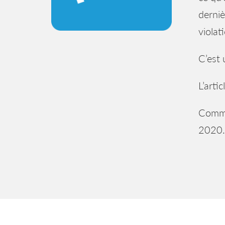
derniè
violat
C’est
L’artic
Comme 
2020.