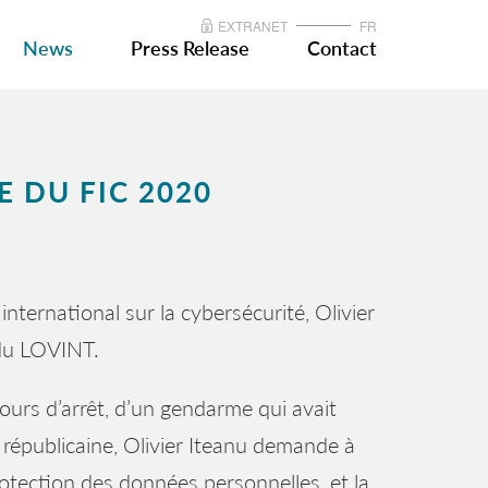
EXTRANET
FR
News
Press Release
Contact
E DU FIC 2020
international sur la cybersécurité, Olivier
 du LOVINT.
ours d’arrêt, d’un gendarme qui avait
n républicaine, Olivier Iteanu demande à
otection des données personnelles, et la