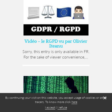
Vidéo – le RGPD vu par Olivier
Iteanu
Sorry, this entry is only available in FR.
For the sake of viewer convenience,...
✕
By continuing your visit on this website, you accept usage of cookies or other
tracers. To know more click
here
I accept
|
I refuse