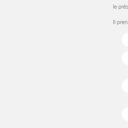
le pré
Il pre