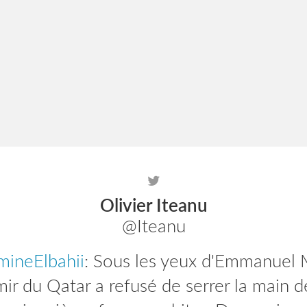
Olivier Iteanu
@Iteanu
ineElbahii
efbparis
: Plus que quelques heures pour
: Sous les yeux d'Emmanuel 
ire aux journées d'actualité de l'EFB Pen
mir du Qatar a refusé de serrer la main d