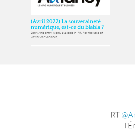
(Avril 2022) La souveraineté
numérique, est-ce du blabla ?
Sorry, this entry is only available in FR. For the sake of
viewer convenience,...
RT
RT
@Am
@
inscr
l'É