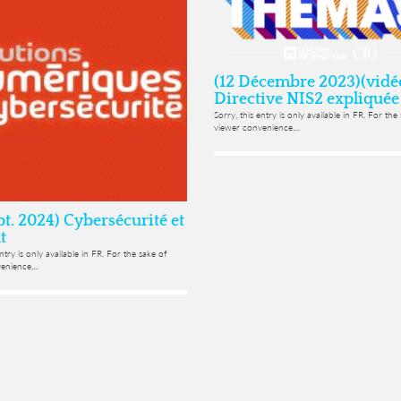
(12 Décembre 2023)(vidé
Directive NIS2 expliquée
Sorry, this entry is only available in FR. For the
viewer convenience,...
pt. 2024) Cybersécurité et
t
entry is only available in FR. For the sake of
nience,...