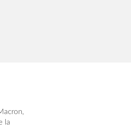
 vous
Macron,
dant 2
e la