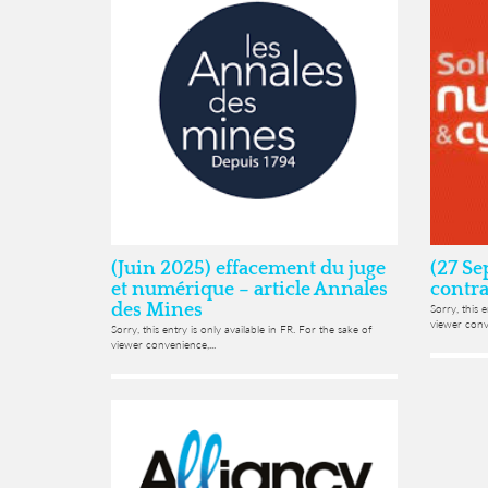
(Juin 2025) effacement du juge
(27 Se
et numérique – article Annales
contra
des Mines
Sorry, this 
viewer conve
Sorry, this entry is only available in FR. For the sake of
viewer convenience,...