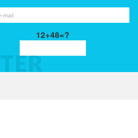
12+48=?
TER