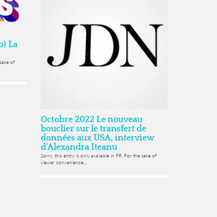
o) La
 sake of
Octobre 2022 Le nouveau
bouclier sur le transfert de
données aux USA, interview
d’Alexandra Iteanu
Sorry, this entry is only available in FR. For the sake of
viewer convenience,...