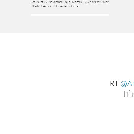
Ces 26 et 27 Novembre 2026, Maîtres Alexandra et Olivier
ITEANU, Avocats, dispenseront une...
RT
RT
@Am
@
inscr
l'É
jours