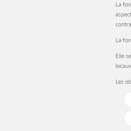
La for
aspect
contra
La for
Elle s
locau
Les ob