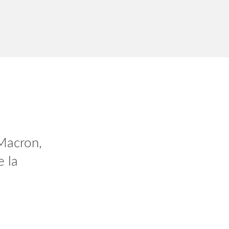
 vous
Macron,
dant 2
e la
AlV2gn