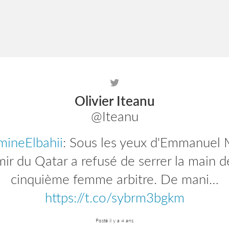
Olivier Iteanu
@Iteanu
ineElbahii
efbparis
: Plus que quelques heures pour
: Sous les yeux d'Emmanuel 
ire aux journées d'actualité de l'EFB Pen
mir du Qatar a refusé de serrer la main d
, nous allons revenir…
cinquième femme arbitre. De mani…
https://t.co/zyIW
https://t.co/sybrm3bgkm
Posté il y a 4 ans
Posté il y a 4 ans