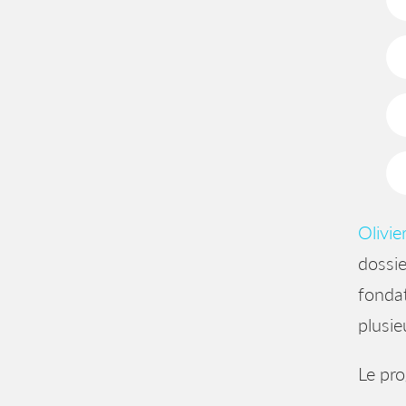
Olivie
dossie
fonda
plusie
Le pr