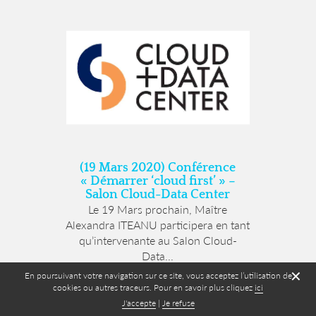
(19 Mars 2020) Conférence
« Démarrer ‘cloud first’ » –
Salon Cloud-Data Center
Le 19 Mars prochain, Maître
Alexandra ITEANU participera en tant
qu’intervenante au Salon Cloud-
Data...
✕
En poursuivant votre navigation sur ce site, vous acceptez l’utilisation de
cookies ou autres traceurs. Pour en savoir plus cliquez
ici
J'accepte
|
Je refuse