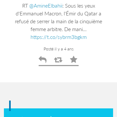
RT
@efbparis
RT
@AmineElbahii
: Plus que quelques heures
: Sous les yeux
pour vous inscrire aux journées d'actualité
d'Emmanuel Macron, l'Émir du Qatar a
refusé de serrer la main de la cinquième
de l'EFB Pendant 2 jours, nous allons
revenir…
femme arbitre. De mani…
https://t.co/zyIWAlV2gn
https://t.co/sybrm3bgkm
Posté il y a 4 ans
Posté il y a 4 ans